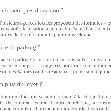
eulement près du casino ?
 Plusieurs agences locales proposent des formules « cou
let et août, la location à la semaine (samedi à samedi) 
bilités de dernière minute pour un week-end.
lace de parking ?
lace de parking privative ou en sous-sol est un vrai p
s n'en ont pas. Les agences pourront vous indiquer 
 ou des Salines) ou les résidences qui en sont équipé
en plus du loyer ?
pour une location saisonnière sont à la charge du loca
ls couvrent les frais de mise en relation, la constitut
entage doit être clairement indiqué sur le devis ou le 