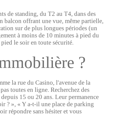
nts de standing, du T2 au T4, dans des
n balcon offrant une vue, même partielle,
ocation sur de plus longues périodes (un
gement à moins de 10 minutes à pied du
pied le soir en toute sécurité.
mmobilière ?
me la rue du Casino, l'avenue de la
 pas toutes en ligne. Recherchez des
t depuis 15 ou 20 ans. Leur permanence
ir ? », « Y a-t-il une place de parking
voir répondre sans hésiter et vous