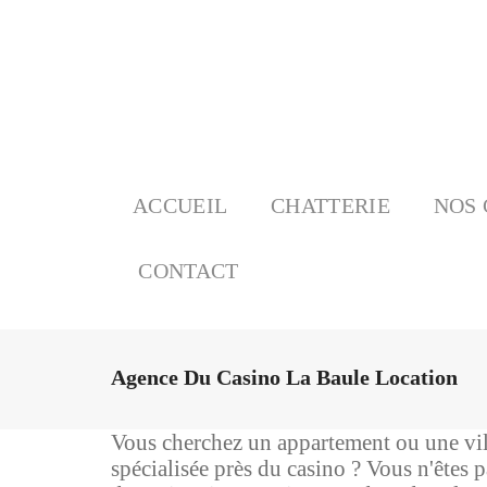
ACCUEIL
CHATTERIE
NOS 
CONTACT
Agence Du Casino La Baule Location
Vous cherchez un appartement ou une vil
spécialisée près du casino ? Vous n'êtes p