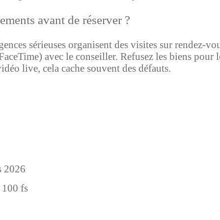
rtements avant de réserver ?
gences sérieuses organisent des visites sur rendez-vo
FaceTime) avec le conseiller. Refusez les biens pour 
vidéo live, cela cache souvent des défauts.
s 2026
 100 fs