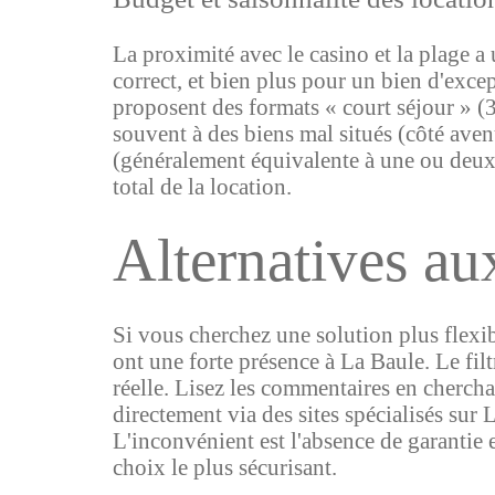
La proximité avec le casino et la plage a
correct, et bien plus pour un bien d'exc
proposent des formats « court séjour » (3
souvent à des biens mal situés (côté aven
(généralement équivalente à une ou deux 
total de la location.
Alternatives au
Si vous cherchez une solution plus flexi
ont une forte présence à La Baule. Le filt
réelle. Lisez les commentaires en cherchan
directement via des sites spécialisés sur 
L'inconvénient est l'absence de garantie 
choix le plus sécurisant.