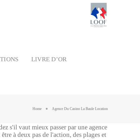
ITIONS
LIVRE D’OR
Home
Agence Du Casino La Baule Location
ez s'il vaut mieux passer par une agence
être à deux pas de l'action, des plages et