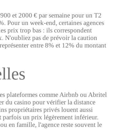
re 900 et 2000 € par semaine pour un T2
50%. Pour un week-end, certaines agences
s prix trop bas : ils correspondent
x. N'oubliez pas de prévoir la caution
t représenter entre 8% et 12% du montant
lles
. Les plateformes comme Airbnb ou Abritel
er du casino pour vérifier la distance
ins propriétaires privés louent aussi
t parfois un prix légèrement inférieur.
ou en famille, l'agence reste souvent le