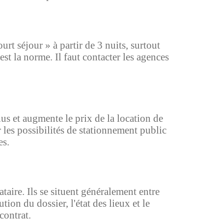
rt séjour » à partir de 3 nuits, surtout
est la norme. Il faut contacter les agences
lus et augmente le prix de la location de
les possibilités de stationnement public
es.
taire. Ils se situent généralement entre
ion du dossier, l'état des lieux et le
contrat.