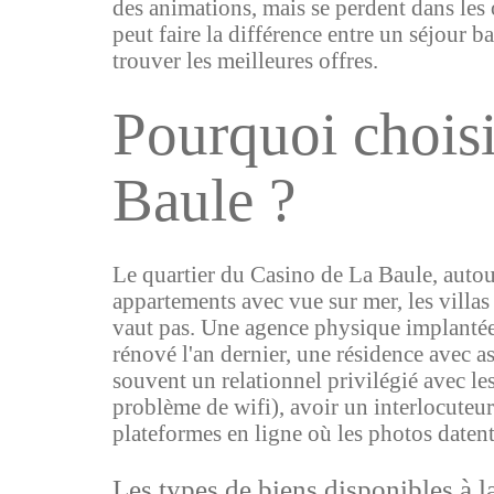
des animations, mais se perdent dans les 
peut faire la différence entre un séjour 
trouver les meilleures offres.
Pourquoi choisi
Baule ?
Le quartier du Casino de La Baule, autou
appartements avec vue sur mer, les villas
vaut pas. Une agence physique implantée à
rénové l'an dernier, une résidence avec as
souvent un relationnel privilégié avec les
problème de wifi), avoir un interlocuteur
plateformes en ligne où les photos datent
Les types de biens disponibles à l