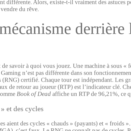
vent différente. Alors, existe-t-il vraiment des astuces
 vendre du rêve.
écanisme derrière l
est de savoir à quoi vous jouez. Une machine à sous «
Gaming n’est pas différente dans son fonctionnement 
 (RNG) certifié. Chaque tour est indépendant. Les 
 taux de retour au joueur (RTP) est l’indicateur clé. 
u comme
Book of Dead
affiche un RTP de 96,21%, ce qu
» et des cycles
 aient des cycles « chauds » (payants) et « froids ».
MGA), c’est faux. Le RNG ne connaît pas de cycles. 