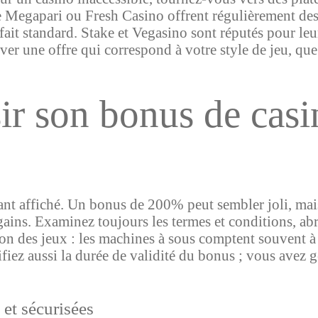
e Megapari ou Fresh Casino offrent régulièrement de
 fait standard. Stake et Vegasino sont réputés pour l
ouver une offre qui correspond à votre style de jeu, q
r son bonus de casin
nt affiché. Un bonus de 200% peut sembler joli, mais 
 gains. Examinez toujours les termes et conditions, a
ion des jeux : les machines à sous comptent souvent à
iez aussi la durée de validité du bonus ; vous avez g
et sécurisées