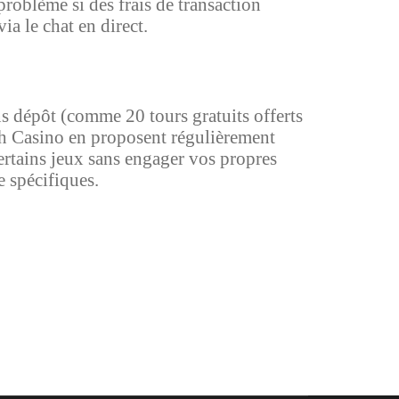
roblème si des frais de transaction
ia le chat en direct.
ns dépôt (comme 20 tours gratuits offerts
sh Casino en proposent régulièrement
certains jeux sans engager vos propres
e spécifiques.