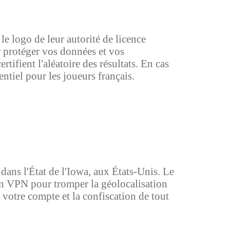
le logo de leur autorité de licence
r protéger vos données et vos
fient l'aléatoire des résultats. En cas
ntiel pour les joueurs français.
ans l'État de l'Iowa, aux États-Unis. Le
 un VPN pour tromper la géolocalisation
e votre compte et la confiscation de tout