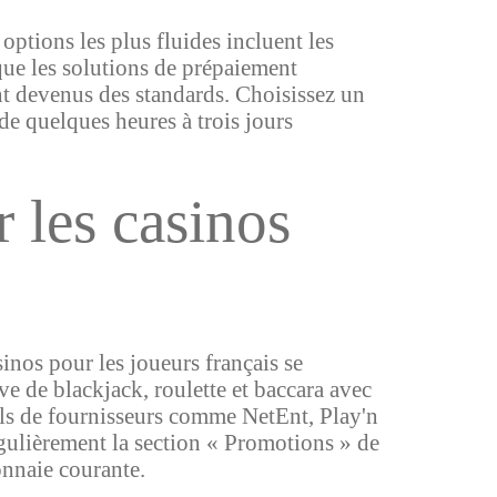
options les plus fluides incluent les
 que les solutions de prépaiement
nt devenus des standards. Choisissez un
 de quelques heures à trois jours
 les casinos
inos pour les joueurs français se
ve de blackjack, roulette et baccara avec
iels de fournisseurs comme NetEnt, Play'n
égulièrement la section « Promotions » de
monnaie courante.