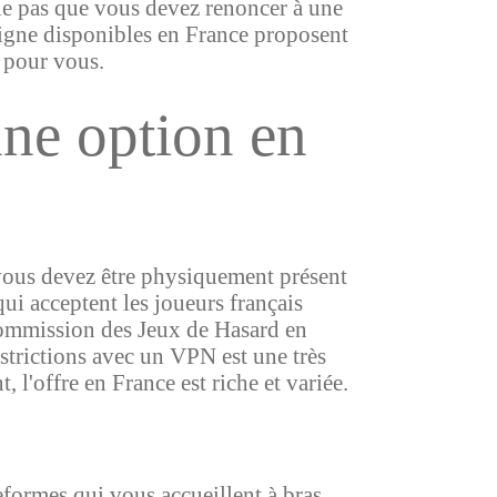
fie pas que vous devez renoncer à une
ligne disponibles en France proposent
s pour vous.
ne option en
 vous devez être physiquement présent
qui acceptent les joueurs français
 Commission des Jeux de Hasard en
strictions avec un VPN est une très
l'offre en France est riche et variée.
formes qui vous accueillent à bras