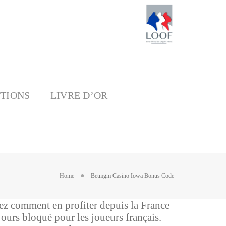
ITIONS
LIVRE D’OR
Home
Betmgm Casino Iowa Bonus Code
 comment en profiter depuis la France
ours bloqué pour les joueurs français.