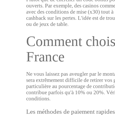
ouverts. Par exemple, des casinos comm
avec des conditions de mise (x30) tout à
cashback sur les pertes. L'idée est de tr
ou de jeux de table.
Comment choisi
France
Ne vous laissez pas aveugler par le monta
sera extrêmement difficile de retirer vos
particulière au pourcentage de contribut
contribue parfois qu'à 10% ou 20%. Vérif
conditions.
Les méthodes de paiement rapides 