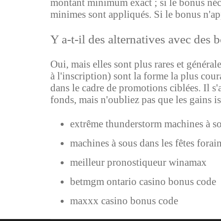
montant minimum exact ; si le bonus néce
minimes sont appliqués. Si le bonus n'app
Y a-t-il des alternatives avec de
Oui, mais elles sont plus rares et généra
à l'inscription) sont la forme la plus c
dans le cadre de promotions ciblées. Il s'
fonds, mais n'oubliez pas que les gains i
extrême thunderstorm machines à s
machines à sous dans les fêtes forai
meilleur pronostiqueur winamax
betmgm ontario casino bonus code
maxxx casino bonus code