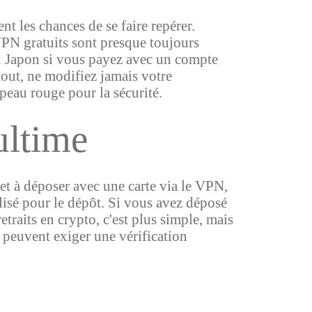
nt les chances de se faire repérer.
PN gratuits sont presque toujours
au Japon si vous payez avec un compte
tout, ne modifiez jamais votre
peau rouge pour la sécurité.
ultime
et à déposer avec une carte via le VPN,
ilisé pour le dépôt. Si vous avez déposé
traits en crypto, c'est plus simple, mais
s peuvent exiger une vérification