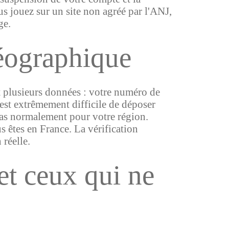
us jouez sur un site non agréé par l'ANJ,
ge.
éographique
ent plusieurs données : votre numéro de
 est extrêmement difficile de déposer
 pas normalement pour votre région.
 êtes en France. La vérification
 réelle.
et ceux qui ne