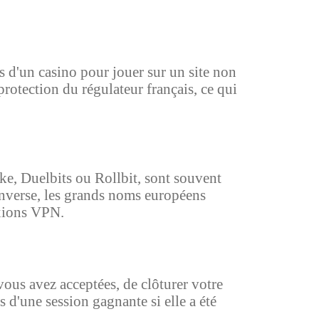
s d'un casino pour jouer sur un site non
rotection du régulateur français, ce qui
ke, Duelbits ou Rollbit, sont souvent
l'inverse, les grands noms européens
xions VPN.
 vous avez acceptées, de clôturer votre
s d'une session gagnante si elle a été