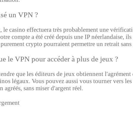
ilisé un VPN ?
it, le casino effectuera très probablement une vérifica
re compte a été créé depuis une IP néerlandaise, ils r
u purement crypto pourraient permettre un retrait sans
 que le VPN pour accéder à plus de jeux ?
attendre que les éditeurs de jeux obtiennent l'agrément
asinos légaux. Vous pouvez aussi vous tourner vers le
 agréés, sans miser d'argent réel.
argement