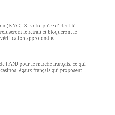
tion (KYC). Si votre pièce d'identité
efuseront le retrait et bloqueront le
 vérification approfondie.
 de l'ANJ pour le marché français, ce qui
s casinos légaux français qui proposent