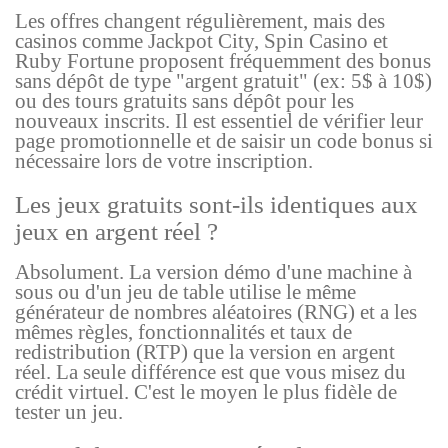
Les offres changent régulièrement, mais des
casinos comme Jackpot City, Spin Casino et
Ruby Fortune proposent fréquemment des bonus
sans dépôt de type "argent gratuit" (ex: 5$ à 10$)
ou des tours gratuits sans dépôt pour les
nouveaux inscrits. Il est essentiel de vérifier leur
page promotionnelle et de saisir un code bonus si
nécessaire lors de votre inscription.
Les jeux gratuits sont-ils identiques aux
jeux en argent réel ?
Absolument. La version démo d'une machine à
sous ou d'un jeu de table utilise le même
générateur de nombres aléatoires (RNG) et a les
mêmes règles, fonctionnalités et taux de
redistribution (RTP) que la version en argent
réel. La seule différence est que vous misez du
crédit virtuel. C'est le moyen le plus fidèle de
tester un jeu.