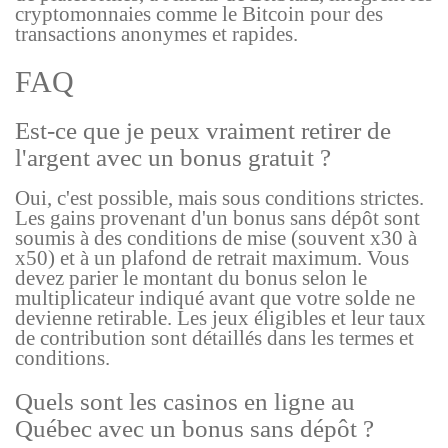
cryptomonnaies comme le Bitcoin pour des
transactions anonymes et rapides.
FAQ
Est-ce que je peux vraiment retirer de
l'argent avec un bonus gratuit ?
Oui, c'est possible, mais sous conditions strictes.
Les gains provenant d'un bonus sans dépôt sont
soumis à des conditions de mise (souvent x30 à
x50) et à un plafond de retrait maximum. Vous
devez parier le montant du bonus selon le
multiplicateur indiqué avant que votre solde ne
devienne retirable. Les jeux éligibles et leur taux
de contribution sont détaillés dans les termes et
conditions.
Quels sont les casinos en ligne au
Québec avec un bonus sans dépôt ?