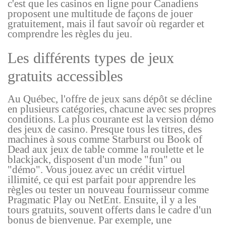
c'est que les casinos en ligne pour Canadiens
proposent une multitude de façons de jouer
gratuitement, mais il faut savoir où regarder et
comprendre les règles du jeu.
Les différents types de jeux
gratuits accessibles
Au Québec, l'offre de jeux sans dépôt se décline
en plusieurs catégories, chacune avec ses propres
conditions. La plus courante est la version démo
des jeux de casino. Presque tous les titres, des
machines à sous comme Starburst ou Book of
Dead aux jeux de table comme la roulette et le
blackjack, disposent d'un mode "fun" ou
"démo". Vous jouez avec un crédit virtuel
illimité, ce qui est parfait pour apprendre les
règles ou tester un nouveau fournisseur comme
Pragmatic Play ou NetEnt. Ensuite, il y a les
tours gratuits, souvent offerts dans le cadre d'un
bonus de bienvenue. Par exemple, une