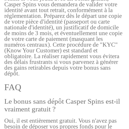
Casper Spins vous demandera de valider votre
identité avant tout retrait, conformément à la
réglementation. Préparez dès le départ une copie
de votre pièce d'identité (passeport ou carte
nationale d'identité), un justificatif de domicile
de moins de 3 mois, et éventuellement une copie
de votre carte de paiement (masquant les
numéros centraux). Cette procédure de "KYC"
(Know Your Customer) est standard et
obligatoire. La réaliser rapidement vous évitera
des délais frustrants si vous parvenez à générer
des gains retirables depuis votre bonus sans
dépôt.
FAQ
Le bonus sans dépôt Casper Spins est-il
vraiment gratuit ?
Oui, il est entièrement gratuit. Vous n'avez pas
besoin de déposer vos propres fonds pour le