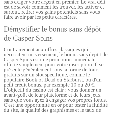
sans exiger votre argent en premier. Le vrai défi
est de savoir comment les trouver, les activer et
surtout, retirer vos gains potentiels sans vous
faire avoir par les petits caractères.
Démystifier le bonus sans dépôt
de Casper Spins
Contrairement aux offres classiques qui
nécessitent un versement, le bonus sans dépôt de
Casper Spins est une promotion immédiate
offerte simplement pour votre inscription. Il se
présente généralement sous la forme de tours
gratuits sur un slot spécifique, comme le
populaire Book of Dead ou Starburst, ou d'un
petit crédit bonus, par exemple 10 ou 20 €.
L'objectif du casino est clair : vous donner un
avant-goût de leur plateforme et de leurs jeux
sans que vous ayez à engager vos propres fonds.
C'est une opportunité en or pour tester la fluidité
du site, la qualité des graphismes et le taux de