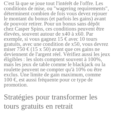
C'est là que se joue tout l'intérêt de l'offre. Les
conditions de mise, ou "wagering requirements",
déterminent combien de fois vous devez rejouer
le montant du bonus (et parfois les gains) avant
de pouvoir retirer. Pour un bonus sans dépôt
chez Casper Spins, ces conditions peuvent être
élevées, souvent autour de x40 à x60. Par
exemple, si vous gagnez 15 € avec 10 tours
gratuits, avec une condition de x50, vous devrez
miser 750 € (15 x 50) avant que ces gains ne
deviennent de l'argent réel. Vérifiez aussi les jeux
éligibles : les slots comptent souvent à 100%,
mais les jeux de table comme le blackjack ou la
roulette peuvent ne compter qu'à 10% ou être
exclus. Une limite de gain maximum, comme
100 €, est aussi fréquente pour ce type de
promotion.
Stratégies pour transformer les
tours gratuits en retrait