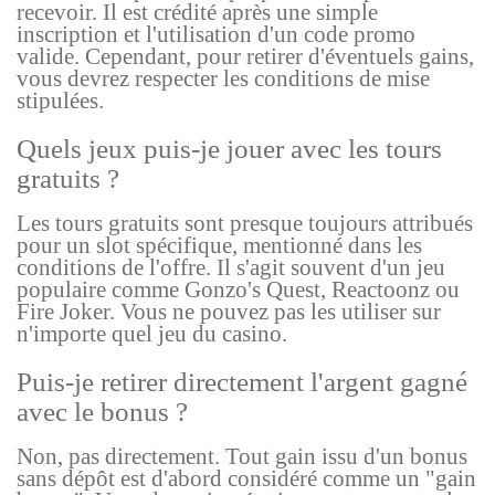
recevoir. Il est crédité après une simple
inscription et l'utilisation d'un code promo
valide. Cependant, pour retirer d'éventuels gains,
vous devrez respecter les conditions de mise
stipulées.
Quels jeux puis-je jouer avec les tours
gratuits ?
Les tours gratuits sont presque toujours attribués
pour un slot spécifique, mentionné dans les
conditions de l'offre. Il s'agit souvent d'un jeu
populaire comme Gonzo's Quest, Reactoonz ou
Fire Joker. Vous ne pouvez pas les utiliser sur
n'importe quel jeu du casino.
Puis-je retirer directement l'argent gagné
avec le bonus ?
Non, pas directement. Tout gain issu d'un bonus
sans dépôt est d'abord considéré comme un "gain