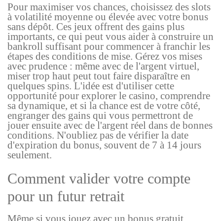
Pour maximiser vos chances, choisissez des slots
à volatilité moyenne ou élevée avec votre bonus
sans dépôt. Ces jeux offrent des gains plus
importants, ce qui peut vous aider à construire un
bankroll suffisant pour commencer à franchir les
étapes des conditions de mise. Gérez vos mises
avec prudence : même avec de l'argent virtuel,
miser trop haut peut tout faire disparaître en
quelques spins. L'idée est d'utiliser cette
opportunité pour explorer le casino, comprendre
sa dynamique, et si la chance est de votre côté,
engranger des gains qui vous permettront de
jouer ensuite avec de l'argent réel dans de bonnes
conditions. N'oubliez pas de vérifier la date
d'expiration du bonus, souvent de 7 à 14 jours
seulement.
Comment valider votre compte
pour un futur retrait
Même si vous jouez avec un bonus gratuit,