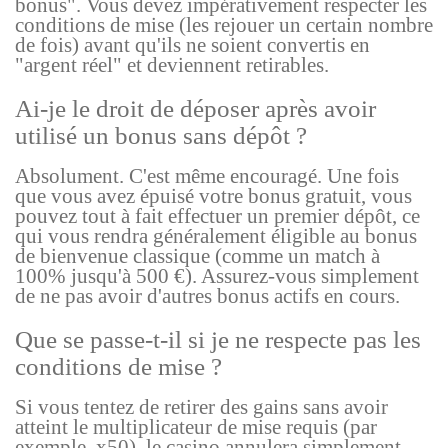
bonus". Vous devez impérativement respecter les
conditions de mise (les rejouer un certain nombre
de fois) avant qu'ils ne soient convertis en
"argent réel" et deviennent retirables.
Ai-je le droit de déposer après avoir
utilisé un bonus sans dépôt ?
Absolument. C'est même encouragé. Une fois
que vous avez épuisé votre bonus gratuit, vous
pouvez tout à fait effectuer un premier dépôt, ce
qui vous rendra généralement éligible au bonus
de bienvenue classique (comme un match à
100% jusqu'à 500 €). Assurez-vous simplement
de ne pas avoir d'autres bonus actifs en cours.
Que se passe-t-il si je ne respecte pas les
conditions de mise ?
Si vous tentez de retirer des gains sans avoir
atteint le multiplicateur de mise requis (par
exemple, x50), le casino annulera simplement