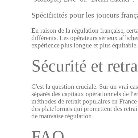
Spécificités pour les joueurs franç
En raison de la régulation française, cer
différents. Les opérateurs sérieux affich
expérience plus longue et plus équitable.
Sécurité et retra
C'est la question cruciale. Sur un vrai c
séparés des capitaux opérationnels de l'en
méthodes de retrait populaires en France 
des plateformes qui promettent des retrai
de mauvaise régulation.
FAQ