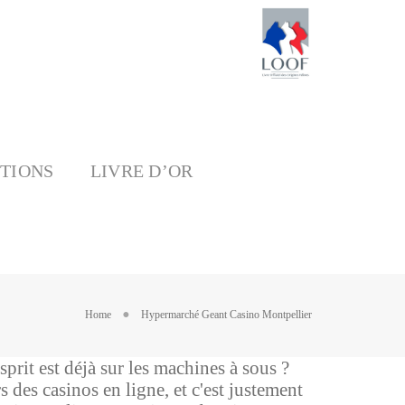
ITIONS
LIVRE D’OR
Home
Hypermarché Geant Casino Montpellier
rit est déjà sur les machines à sous ?
 des casinos en ligne, et c'est justement