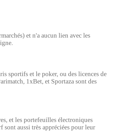
archés) et n'a aucun lien avec les
ligne.
s sportifs et le poker, ou des licences de
arimatch, 1xBet, et Sportaza sont des
s, et les portefeuilles électroniques
sont aussi très appréciées pour leur