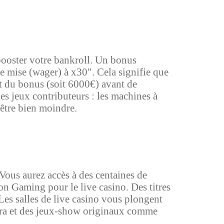
 booster votre bankroll. Un bonus
de mise (wager) à x30". Cela signifie que
t du bonus (soit 6000€) avant de
les jeux contributeurs : les machines à
 être bien moindre.
. Vous aurez accès à des centaines de
n Gaming pour le live casino. Des titres
s salles de live casino vous plongent
ccara et des jeux-show originaux comme