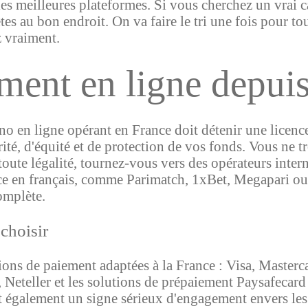
 les meilleures plateformes. Si vous cherchez un vrai 
es au bon endroit. On va faire le tri une fois pour to
z vraiment.
ment en ligne depuis
o en ligne opérant en France doit détenir une licence
ité, d'équité et de protection de vos fonds. Vous ne 
oute légalité, tournez-vous vers des opérateurs intern
ace en français, comme Parimatch, 1xBet, Megapari ou
omplète.
choisir
tions de paiement adaptées à la France : Visa, Masterc
 Neteller et les solutions de prépaiement Paysafecard 
 est également un signe sérieux d'engagement envers l