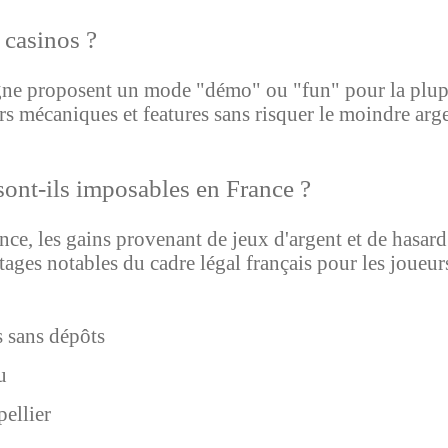
 casinos ?
igne proposent un mode "démo" ou "fun" pour la plup
rs mécaniques et features sans risquer le moindre argen
 sont-ils imposables en France ?
nce, les gains provenant de jeux d'argent et de hasard 
tages notables du cadre légal français pour les joueurs
s sans dépôts
u
ellier