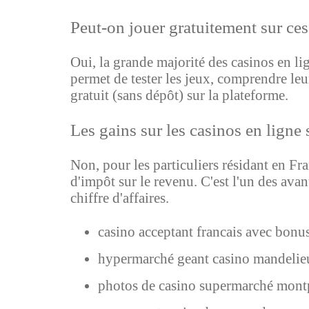
Peut-on jouer gratuitement sur ces
Oui, la grande majorité des casinos en l
permet de tester les jeux, comprendre leu
gratuit (sans dépôt) sur la plateforme.
Les gains sur les casinos en ligne
Non, pour les particuliers résidant en Fra
d'impôt sur le revenu. C'est l'un des avan
chiffre d'affaires.
casino acceptant francais avec bonu
hypermarché geant casino mandelie
photos de casino supermarché montp