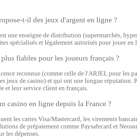
pose-t-il des jeux d'argent en ligne ?
t une enseigne de distribution (supermarchés, hyperm
tes spécialisés et légalement autorisés pour jouer en 
 plus fiables pour les joueurs français ?
icence reconnue (comme celle de l'ARJEL pour les pari
 jeux de casino) et qui ont une longue réputation. P
 et leur service client en français.
n casino en ligne depuis la France ?
ent les cartes Visa/Mastercard, les virements bancaire
lutions de prépaiement comme Paysafecard et Neosurf 
sur les dépenses.