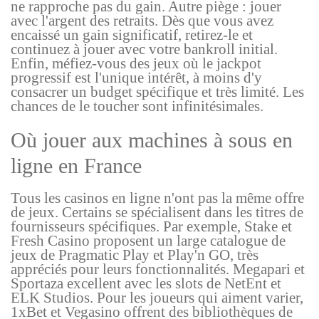
ne rapproche pas du gain. Autre piège : jouer
avec l'argent des retraits. Dès que vous avez
encaissé un gain significatif, retirez-le et
continuez à jouer avec votre bankroll initial.
Enfin, méfiez-vous des jeux où le jackpot
progressif est l'unique intérêt, à moins d'y
consacrer un budget spécifique et très limité. Les
chances de le toucher sont infinitésimales.
Où jouer aux machines à sous en
ligne en France
Tous les casinos en ligne n'ont pas la même offre
de jeux. Certains se spécialisent dans les titres de
fournisseurs spécifiques. Par exemple, Stake et
Fresh Casino proposent un large catalogue de
jeux de Pragmatic Play et Play'n GO, très
appréciés pour leurs fonctionnalités. Megapari et
Sportaza excellent avec les slots de NetEnt et
ELK Studios. Pour les joueurs qui aiment varier,
1xBet et Vegasino offrent des bibliothèques de