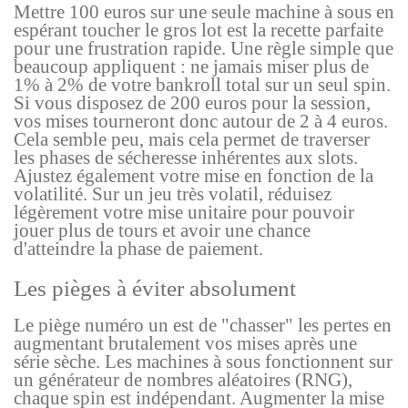
Mettre 100 euros sur une seule machine à sous en
espérant toucher le gros lot est la recette parfaite
pour une frustration rapide. Une règle simple que
beaucoup appliquent : ne jamais miser plus de
1% à 2% de votre bankroll total sur un seul spin.
Si vous disposez de 200 euros pour la session,
vos mises tourneront donc autour de 2 à 4 euros.
Cela semble peu, mais cela permet de traverser
les phases de sécheresse inhérentes aux slots.
Ajustez également votre mise en fonction de la
volatilité. Sur un jeu très volatil, réduisez
légèrement votre mise unitaire pour pouvoir
jouer plus de tours et avoir une chance
d'atteindre la phase de paiement.
Les pièges à éviter absolument
Le piège numéro un est de "chasser" les pertes en
augmentant brutalement vos mises après une
série sèche. Les machines à sous fonctionnent sur
un générateur de nombres aléatoires (RNG),
chaque spin est indépendant. Augmenter la mise