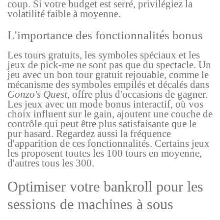
coup. Si votre budget est serré, privilégiez la
volatilité faible à moyenne.
L'importance des fonctionnalités bonus
Les tours gratuits, les symboles spéciaux et les
jeux de pick-me ne sont pas que du spectacle. Un
jeu avec un bon tour gratuit rejouable, comme le
mécanisme des symboles empilés et décalés dans
Gonzo's Quest
, offre plus d'occasions de gagner.
Les jeux avec un mode bonus interactif, où vos
choix influent sur le gain, ajoutent une couche de
contrôle qui peut être plus satisfaisante que le
pur hasard. Regardez aussi la fréquence
d'apparition de ces fonctionnalités. Certains jeux
les proposent toutes les 100 tours en moyenne,
d'autres tous les 300.
Optimiser votre bankroll pour les
sessions de machines à sous