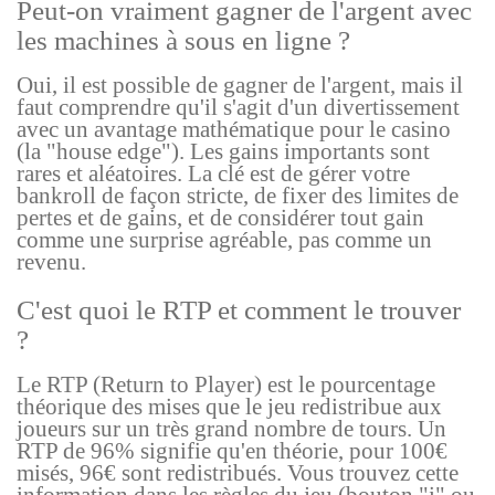
Peut-on vraiment gagner de l'argent avec
les machines à sous en ligne ?
Oui, il est possible de gagner de l'argent, mais il
faut comprendre qu'il s'agit d'un divertissement
avec un avantage mathématique pour le casino
(la "house edge"). Les gains importants sont
rares et aléatoires. La clé est de gérer votre
bankroll de façon stricte, de fixer des limites de
pertes et de gains, et de considérer tout gain
comme une surprise agréable, pas comme un
revenu.
C'est quoi le RTP et comment le trouver
?
Le RTP (Return to Player) est le pourcentage
théorique des mises que le jeu redistribue aux
joueurs sur un très grand nombre de tours. Un
RTP de 96% signifie qu'en théorie, pour 100€
misés, 96€ sont redistribués. Vous trouvez cette