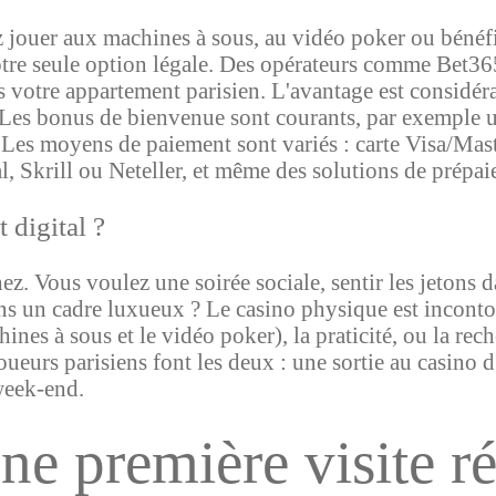
ez jouer aux machines à sous, au vidéo poker ou bénéf
votre seule option légale. Des opérateurs comme Bet3
s votre appartement parisien. L'avantage est considé
. Les bonus de bienvenue sont courants, par exemple
. Les moyens de paiement sont variés : carte Visa/Mast
l, Skrill ou Neteller, et même des solutions de pré
 digital ?
z. Vous voulez une soirée sociale, sentir les jetons d
ans un cadre luxueux ? Le casino physique est inconto
ines à sous et le vidéo poker), la praticité, ou la re
ueurs parisiens font les deux : une sortie au casino 
 week-end.
ne première visite ré