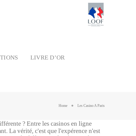
ITIONS
LIVRE D’OR
Home
Les Casino A Paris
férente ? Entre les casinos en ligne
t. La vérité, c'est que l'expérence n'est