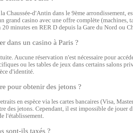
la Chaussée-d'Antin dans le 9ème arrondissement, est l
un grand casino avec une offre complète (machines, ta
 en 20 minutes en RER D depuis la Gare du Nord ou Ch
er dans un casino à Paris ?
atuite. Aucune réservation n'est nécessaire pour accéde
ifiques ou les tables de jeux dans certains salons priv
ce d'identité.
re pour obtenir des jetons ?
 retraits en espèce via les cartes bancaires (Visa, Mas
e des jetons. Cependant, il est impossible de jouer di
de l'établissement.
s sont-ils taxés ?