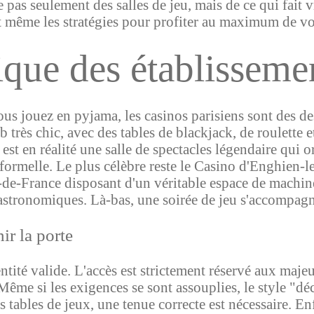
 pas seulement des salles de jeu, mais de ce qui fait v
t même les stratégies pour profiter au maximum de vot
que des établissemen
us jouez en pyjama, les casinos parisiens sont des d
b très chic, avec des tables de blackjack, de roulett
 est en réalité une salle de spectacles légendaire qu
 formelle. Le plus célèbre reste le Casino d'Enghien-l
e-de-France disposant d'un véritable espace de machin
 gastronomiques. Là-bas, une soirée de jeu s'accompagn
ir la porte
ntité valide. L'accès est strictement réservé aux maje
ême si les exigences se sont assouplies, le style "déc
es tables de jeux, une tenue correcte est nécessaire. En