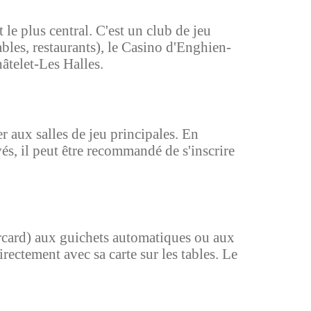
e plus central. C'est un club de jeu
bles, restaurants), le Casino d'Enghien-
âtelet-Les Halles.
r aux salles de jeu principales. En
és, il peut être recommandé de s'inscrire
tercard) aux guichets automatiques ou aux
rectement avec sa carte sur les tables. Le