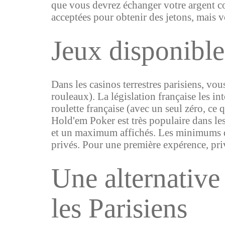
que vous devrez échanger votre argent con
acceptées pour obtenir des jetons, mais 
Jeux disponible
Dans les casinos terrestres parisiens, vo
rouleaux). La législation française les int
roulette française (avec un seul zéro, ce
Hold'em Poker est très populaire dans le
et un maximum affichés. Les minimums dé
privés. Pour une première expérence, priv
Une alternative 
les Parisiens