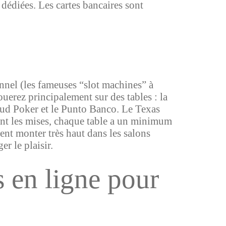
dédiées. Les cartes bancaires sont
onnel (les fameuses “slot machines” à
jouerez principalement sur des tables : la
 Stud Poker et le Punto Banco. Le Texas
nant les mises, chaque table a un minimum
nt monter très haut dans les salons
r le plaisir.
s en ligne pour