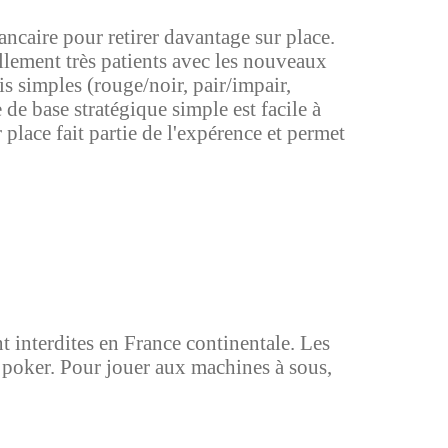
ancaire pour retirer davantage sur place.
ellement très patients avec les nouveaux
is simples (rouge/noir, pair/impair,
de base stratégique simple est facile à
place fait partie de l'expérence et permet
nt interdites en France continentale. Les
e poker. Pour jouer aux machines à sous,