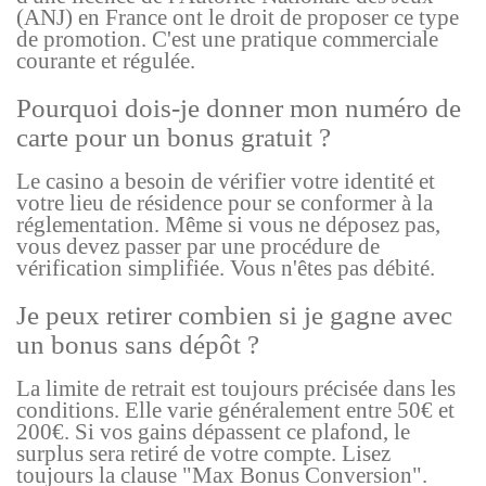
(ANJ) en France ont le droit de proposer ce type
de promotion. C'est une pratique commerciale
courante et régulée.
Pourquoi dois-je donner mon numéro de
carte pour un bonus gratuit ?
Le casino a besoin de vérifier votre identité et
votre lieu de résidence pour se conformer à la
réglementation. Même si vous ne déposez pas,
vous devez passer par une procédure de
vérification simplifiée. Vous n'êtes pas débité.
Je peux retirer combien si je gagne avec
un bonus sans dépôt ?
La limite de retrait est toujours précisée dans les
conditions. Elle varie généralement entre 50€ et
200€. Si vos gains dépassent ce plafond, le
surplus sera retiré de votre compte. Lisez
toujours la clause "Max Bonus Conversion".