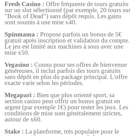
Fresh Casino :
Offre fréquente de tours gratuits
sur un slot sélectionné (par exemple, 20 tours sur
"Book of Dead") sans dépôt requis. Les gains
sont soumis à une mise x40.
Spinmama :
Propose parfois un bonus de 5€
gratuit après inscription et validation du compte.
Le jeu est limité aux machines à sous avec une
mise x50.
Vegasino :
Connu pour ses offres de bienvenue
généreuses, il inclut parfois des tours gratuits
sans dépôt en plus du package principal. L'offre
exacte varie selon les périodes.
Megapari :
Bien que plus orienté sport, sa
section casino peut offrir un bonus gratuit en
argent (par exemple 1€) pour tester les jeux. Les
conditions de mise sont généralement strictes,
autour de x60.
Stake :
La plateforme, très populaire pour le