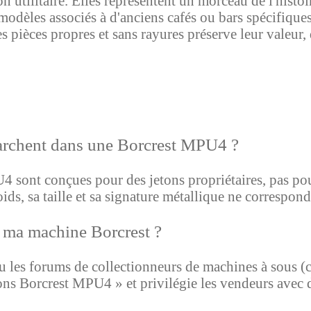
n utilitaire. Elles représentent un morceau de l'histoi
modèles associés à d'anciens cafés ou bars spécifique
s pièces propres et sans rayures préserve leur valeur, 
marchent dans une Borcrest MPU4 ?
sont conçues pour des jetons propriétaires, pas pou
poids, sa taille et sa signature métallique ne correspon
r ma machine Borcrest ?
 les forums de collectionneurs de machines à sous
etons Borcrest MPU4 » et privilégie les vendeurs avec