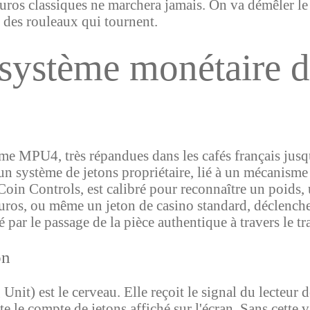
 euros classiques ne marchera jamais. On va démêler le
n des rouleaux qui tournent.
système monétaire d
e MPU4, très répandues dans les cafés français jusqu
n système de jetons propriétaire, lié à un mécanisme 
oin Controls, est calibré pour reconnaître un poids, 
 euros, ou même un jeton de casino standard, déclench
é par le passage de la pièce authentique à travers le t
on
it) est le cerveau. Elle reçoit le signal du lecteur 
e le compte de jetons affiché sur l'écran. Sans cette v