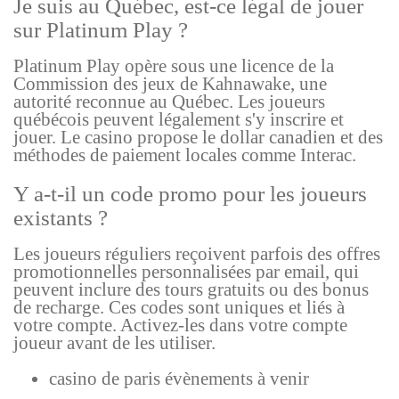
Je suis au Québec, est-ce légal de jouer
sur Platinum Play ?
Platinum Play opère sous une licence de la
Commission des jeux de Kahnawake, une
autorité reconnue au Québec. Les joueurs
québécois peuvent légalement s'y inscrire et
jouer. Le casino propose le dollar canadien et des
méthodes de paiement locales comme Interac.
Y a-t-il un code promo pour les joueurs
existants ?
Les joueurs réguliers reçoivent parfois des offres
promotionnelles personnalisées par email, qui
peuvent inclure des tours gratuits ou des bonus
de recharge. Ces codes sont uniques et liés à
votre compte. Activez-les dans votre compte
joueur avant de les utiliser.
casino de paris évènements à venir