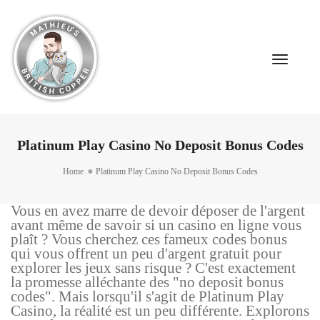
Toggle
Navigat
Platinum Play Casino No Deposit Bonus Codes
Home
Platinum Play Casino No Deposit Bonus Codes
Vous en avez marre de devoir déposer de l'argent
avant même de savoir si un casino en ligne vous
plaît ? Vous cherchez ces fameux codes bonus
qui vous offrent un peu d'argent gratuit pour
explorer les jeux sans risque ? C'est exactement
la promesse alléchante des "no deposit bonus
codes". Mais lorsqu'il s'agit de Platinum Play
Casino, la réalité est un peu différente. Explorons