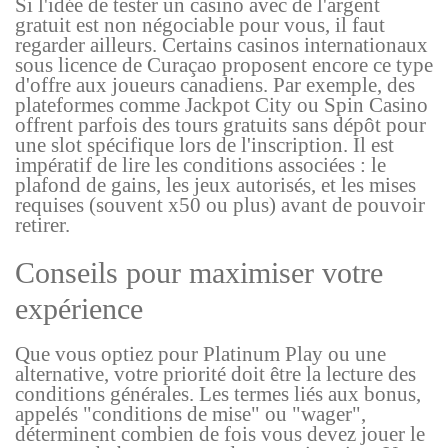
Si l'idée de tester un casino avec de l'argent
gratuit est non négociable pour vous, il faut
regarder ailleurs. Certains casinos internationaux
sous licence de Curaçao proposent encore ce type
d'offre aux joueurs canadiens. Par exemple, des
plateformes comme Jackpot City ou Spin Casino
offrent parfois des tours gratuits sans dépôt pour
une slot spécifique lors de l'inscription. Il est
impératif de lire les conditions associées : le
plafond de gains, les jeux autorisés, et les mises
requises (souvent x50 ou plus) avant de pouvoir
retirer.
Conseils pour maximiser votre
expérience
Que vous optiez pour Platinum Play ou une
alternative, votre priorité doit être la lecture des
conditions générales. Les termes liés aux bonus,
appelés "conditions de mise" ou "wager",
déterminent combien de fois vous devez jouer le