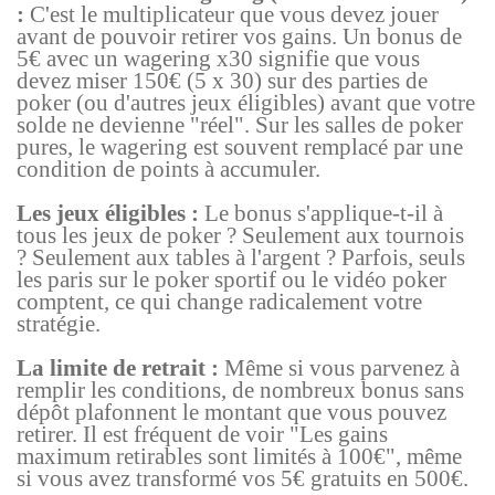
:
C'est le multiplicateur que vous devez jouer
avant de pouvoir retirer vos gains. Un bonus de
5€ avec un wagering x30 signifie que vous
devez miser 150€ (5 x 30) sur des parties de
poker (ou d'autres jeux éligibles) avant que votre
solde ne devienne "réel". Sur les salles de poker
pures, le wagering est souvent remplacé par une
condition de points à accumuler.
Les jeux éligibles :
Le bonus s'applique-t-il à
tous les jeux de poker ? Seulement aux tournois
? Seulement aux tables à l'argent ? Parfois, seuls
les paris sur le poker sportif ou le vidéo poker
comptent, ce qui change radicalement votre
stratégie.
La limite de retrait :
Même si vous parvenez à
remplir les conditions, de nombreux bonus sans
dépôt plafonnent le montant que vous pouvez
retirer. Il est fréquent de voir "Les gains
maximum retirables sont limités à 100€", même
si vous avez transformé vos 5€ gratuits en 500€.