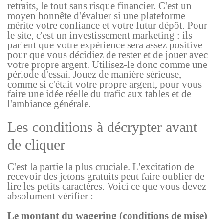
retraits, le tout sans risque financier. C'est un
moyen honnête d'évaluer si une plateforme
mérite votre confiance et votre futur dépôt. Pour
le site, c'est un investissement marketing : ils
parient que votre expérience sera assez positive
pour que vous décidiez de rester et de jouer avec
votre propre argent. Utilisez-le donc comme une
période d'essai. Jouez de manière sérieuse,
comme si c'était votre propre argent, pour vous
faire une idée réelle du trafic aux tables et de
l'ambiance générale.
Les conditions à décrypter avant
de cliquer
C'est la partie la plus cruciale. L'excitation de
recevoir des jetons gratuits peut faire oublier de
lire les petits caractères. Voici ce que vous devez
absolument vérifier :
Le montant du wagering (conditions de mise)