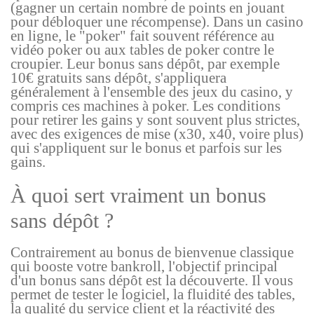
(gagner un certain nombre de points en jouant
pour débloquer une récompense). Dans un casino
en ligne, le "poker" fait souvent référence au
vidéo poker ou aux tables de poker contre le
croupier. Leur bonus sans dépôt, par exemple
10€ gratuits sans dépôt, s'appliquera
généralement à l'ensemble des jeux du casino, y
compris ces machines à poker. Les conditions
pour retirer les gains y sont souvent plus strictes,
avec des exigences de mise (x30, x40, voire plus)
qui s'appliquent sur le bonus et parfois sur les
gains.
À quoi sert vraiment un bonus
sans dépôt ?
Contrairement au bonus de bienvenue classique
qui booste votre bankroll, l'objectif principal
d'un bonus sans dépôt est la découverte. Il vous
permet de tester le logiciel, la fluidité des tables,
la qualité du service client et la réactivité des