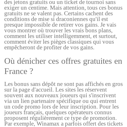
des jetons gratuits ou un ticket de tournoi sans
exiger un centime. Mais attention, tous ces bonus
gratuits ne se valent pas. Certains cachent des
conditions de mise si draconiennes qu'il est
presque impossible de retirer vos gains. Je vais
vous montrer où trouver les vrais bons plans,
comment les utiliser intelligemment, et surtout,
comment éviter les pièges classiques qui vous
empêcheront de profiter de vos gains.
Où dénicher ces offres gratuites en
France ?
Les bonus sans dépôt ne sont pas affichés en gros
sur la page d'accueil. Les sites les réservent
souvent aux nouveaux joueurs qui s'inscrivent
via un lien partenaire spécifique ou qui entrent
un code promo lors de leur inscription. Pour les
joueurs français, quelques opérateurs connus
proposent régulièrement ce type de promotion.
Par exemple, Winamax a parfois offert des tickets