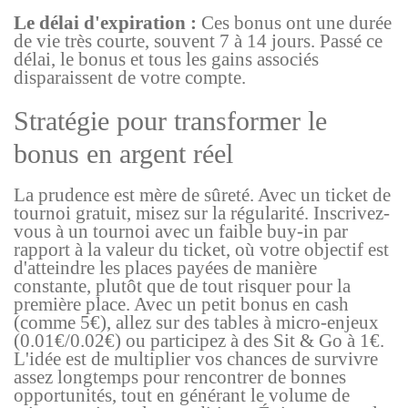
Le délai d'expiration :
Ces bonus ont une durée
de vie très courte, souvent 7 à 14 jours. Passé ce
délai, le bonus et tous les gains associés
disparaissent de votre compte.
Stratégie pour transformer le
bonus en argent réel
La prudence est mère de sûreté. Avec un ticket de
tournoi gratuit, misez sur la régularité. Inscrivez-
vous à un tournoi avec un faible buy-in par
rapport à la valeur du ticket, où votre objectif est
d'atteindre les places payées de manière
constante, plutôt que de tout risquer pour la
première place. Avec un petit bonus en cash
(comme 5€), allez sur des tables à micro-enjeux
(0.01€/0.02€) ou participez à des Sit & Go à 1€.
L'idée est de multiplier vos chances de survivre
assez longtemps pour rencontrer de bonnes
opportunités, tout en générant le volume de