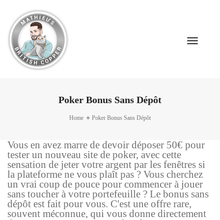
Toggle
Navigat
Poker Bonus Sans Dépôt
Home
Poker Bonus Sans Dépôt
Vous en avez marre de devoir déposer 50€ pour
tester un nouveau site de poker, avec cette
sensation de jeter votre argent par les fenêtres si
la plateforme ne vous plaît pas ? Vous cherchez
un vrai coup de pouce pour commencer à jouer
sans toucher à votre portefeuille ? Le bonus sans
dépôt est fait pour vous. C'est une offre rare,
souvent méconnue, qui vous donne directement