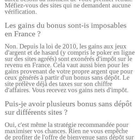
Méfiez-vous des sites qui ne demandent aucune
vérification.
Les gains du bonus sont-is imposables
en France ?
Non. Depuis la loi de 2010, les gains aux jeux
d'argent et de hasard (y compris le poker en ligne
sur des sites agréés) sont exonérés d'impôt sur le
revenu en France. Cela vaut aussi bien pour les
gains provenant de votre propre argent que pour
ceux générés à partir d'un bonus sans dépôt. Le
site prélève déjà des taxes sur son chiffre
d'affaires. Vous recevez vos gains nets d'impôt.
Puis-je avoir plusieurs bonus sans dépôt
sur différents sites ?
Oui, c'est même la stratégie recommandée pour
maximiser vos chances. Rien ne vous empêche
de profiter de l'offre de bienvenue sans dépôt sur