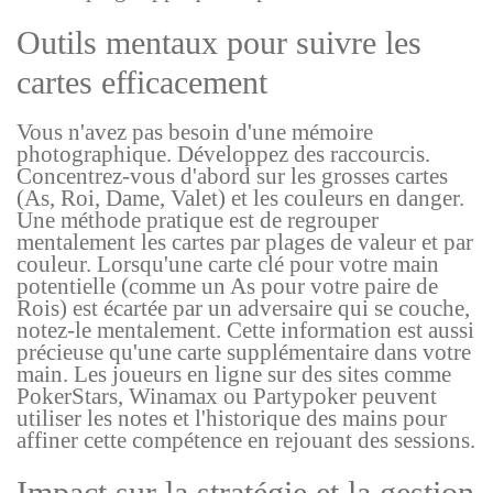
Outils mentaux pour suivre les
cartes efficacement
Vous n'avez pas besoin d'une mémoire
photographique. Développez des raccourcis.
Concentrez-vous d'abord sur les grosses cartes
(As, Roi, Dame, Valet) et les couleurs en danger.
Une méthode pratique est de regrouper
mentalement les cartes par plages de valeur et par
couleur. Lorsqu'une carte clé pour votre main
potentielle (comme un As pour votre paire de
Rois) est écartée par un adversaire qui se couche,
notez-le mentalement. Cette information est aussi
précieuse qu'une carte supplémentaire dans votre
main. Les joueurs en ligne sur des sites comme
PokerStars, Winamax ou Partypoker peuvent
utiliser les notes et l'historique des mains pour
affiner cette compétence en rejouant des sessions.
Impact sur la stratégie et la gestion