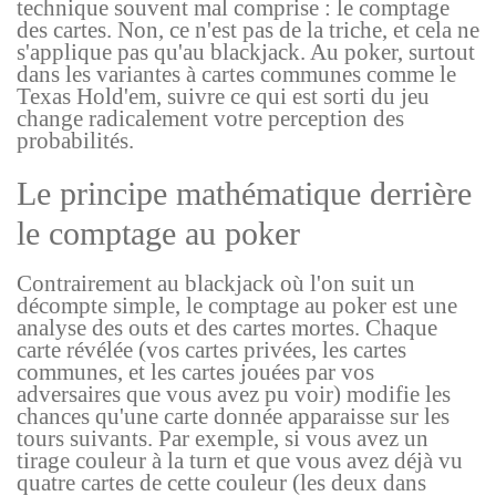
technique souvent mal comprise : le comptage
des cartes. Non, ce n'est pas de la triche, et cela ne
s'applique pas qu'au blackjack. Au poker, surtout
dans les variantes à cartes communes comme le
Texas Hold'em, suivre ce qui est sorti du jeu
change radicalement votre perception des
probabilités.
Le principe mathématique derrière
le comptage au poker
Contrairement au blackjack où l'on suit un
décompte simple, le comptage au poker est une
analyse des outs et des cartes mortes. Chaque
carte révélée (vos cartes privées, les cartes
communes, et les cartes jouées par vos
adversaires que vous avez pu voir) modifie les
chances qu'une carte donnée apparaisse sur les
tours suivants. Par exemple, si vous avez un
tirage couleur à la turn et que vous avez déjà vu
quatre cartes de cette couleur (les deux dans