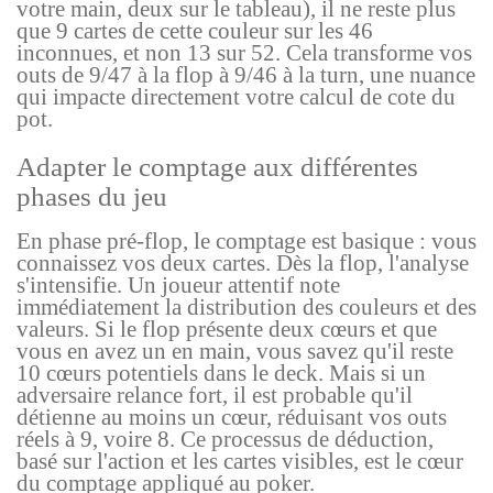
votre main, deux sur le tableau), il ne reste plus
que 9 cartes de cette couleur sur les 46
inconnues, et non 13 sur 52. Cela transforme vos
outs de 9/47 à la flop à 9/46 à la turn, une nuance
qui impacte directement votre calcul de cote du
pot.
Adapter le comptage aux différentes
phases du jeu
En phase pré-flop, le comptage est basique : vous
connaissez vos deux cartes. Dès la flop, l'analyse
s'intensifie. Un joueur attentif note
immédiatement la distribution des couleurs et des
valeurs. Si le flop présente deux cœurs et que
vous en avez un en main, vous savez qu'il reste
10 cœurs potentiels dans le deck. Mais si un
adversaire relance fort, il est probable qu'il
détienne au moins un cœur, réduisant vos outs
réels à 9, voire 8. Ce processus de déduction,
basé sur l'action et les cartes visibles, est le cœur
du comptage appliqué au poker.