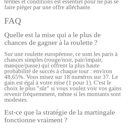
termes et conditions est essentiel pour ne pas se
faire piéger par une offre alléchante.
FAQ
Quelle est la mise qui a le plus de
chances de gagner à la roulette ?
Sur une roulette européenne, ce sont les paris à
chances simples (rouge/noir, pair/impair,
manque/passe) qui offrent la plus haute
probabilité de succès à chaque tour : environ
48,65%. Vous misez sur 18 numéros sur 37. Le
gain est égal à votre mise (1 pour 1). C'est le
choix le plus "sûr" si vous voulez voir vos gains
revenir fréquemment, même si les montants sont
modestes.
Est-ce que la stratégie de la martingale
fonctionne vraiment ?