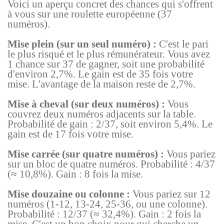
Voici un aperçu concret des chances qui s'offrent
à vous sur une roulette européenne (37
numéros).
Mise plein (sur un seul numéro) :
C'est le pari
le plus risqué et le plus rémunérateur. Vous avez
1 chance sur 37 de gagner, soit une probabilité
d'environ 2,7%. Le gain est de 35 fois votre
mise. L'avantage de la maison reste de 2,7%.
Mise à cheval (sur deux numéros) :
Vous
couvrez deux numéros adjacents sur la table.
Probabilité de gain : 2/37, soit environ 5,4%. Le
gain est de 17 fois votre mise.
Mise carrée (sur quatre numéros) :
Vous pariez
sur un bloc de quatre numéros. Probabilité : 4/37
(≈ 10,8%). Gain : 8 fois la mise.
Mise douzaine ou colonne :
Vous pariez sur 12
numéros (1-12, 13-24, 25-36, ou une colonne).
Probabilité : 12/37 (≈ 32,4%). Gain : 2 fois la