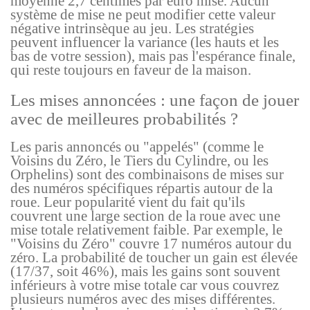
moyenne 2,7 centimes par euro misé. Aucun
système de mise ne peut modifier cette valeur
négative intrinsèque au jeu. Les stratégies
peuvent influencer la variance (les hauts et les
bas de votre session), mais pas l'espérance finale,
qui reste toujours en faveur de la maison.
Les mises annoncées : une façon de jouer
avec de meilleures probabilités ?
Les paris annoncés ou "appelés" (comme le
Voisins du Zéro, le Tiers du Cylindre, ou les
Orphelins) sont des combinaisons de mises sur
des numéros spécifiques répartis autour de la
roue. Leur popularité vient du fait qu'ils
couvrent une large section de la roue avec une
mise totale relativement faible. Par exemple, le
"Voisins du Zéro" couvre 17 numéros autour du
zéro. La probabilité de toucher un gain est élevée
(17/37, soit 46%), mais les gains sont souvent
inférieurs à votre mise totale car vous couvrez
plusieurs numéros avec des mises différentes.