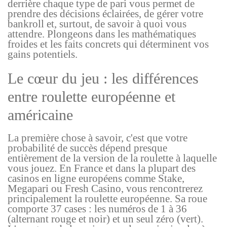
derrière chaque type de pari vous permet de
prendre des décisions éclairées, de gérer votre
bankroll et, surtout, de savoir à quoi vous
attendre. Plongeons dans les mathématiques
froides et les faits concrets qui déterminent vos
gains potentiels.
Le cœur du jeu : les différences
entre roulette européenne et
américaine
La première chose à savoir, c'est que votre
probabilité de succès dépend presque
entièrement de la version de la roulette à laquelle
vous jouez. En France et dans la plupart des
casinos en ligne européens comme Stake,
Megapari ou Fresh Casino, vous rencontrerez
principalement la roulette européenne. Sa roue
comporte 37 cases : les numéros de 1 à 36
(alternant rouge et noir) et un seul zéro (vert).