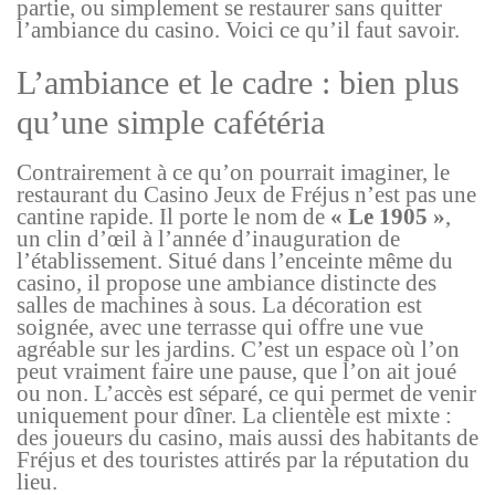
partie, ou simplement se restaurer sans quitter
l’ambiance du casino. Voici ce qu’il faut savoir.
L’ambiance et le cadre : bien plus
qu’une simple cafétéria
Contrairement à ce qu’on pourrait imaginer, le
restaurant du Casino Jeux de Fréjus n’est pas une
cantine rapide. Il porte le nom de
« Le 1905 »
,
un clin d’œil à l’année d’inauguration de
l’établissement. Situé dans l’enceinte même du
casino, il propose une ambiance distincte des
salles de machines à sous. La décoration est
soignée, avec une terrasse qui offre une vue
agréable sur les jardins. C’est un espace où l’on
peut vraiment faire une pause, que l’on ait joué
ou non. L’accès est séparé, ce qui permet de venir
uniquement pour dîner. La clientèle est mixte :
des joueurs du casino, mais aussi des habitants de
Fréjus et des touristes attirés par la réputation du
lieu.