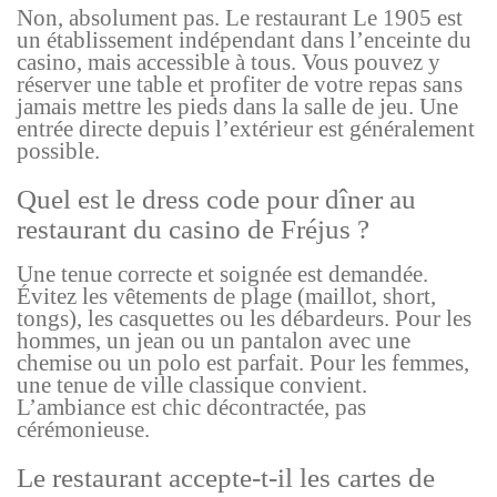
Non, absolument pas. Le restaurant Le 1905 est
un établissement indépendant dans l’enceinte du
casino, mais accessible à tous. Vous pouvez y
réserver une table et profiter de votre repas sans
jamais mettre les pieds dans la salle de jeu. Une
entrée directe depuis l’extérieur est généralement
possible.
Quel est le dress code pour dîner au
restaurant du casino de Fréjus ?
Une tenue correcte et soignée est demandée.
Évitez les vêtements de plage (maillot, short,
tongs), les casquettes ou les débardeurs. Pour les
hommes, un jean ou un pantalon avec une
chemise ou un polo est parfait. Pour les femmes,
une tenue de ville classique convient.
L’ambiance est chic décontractée, pas
cérémonieuse.
Le restaurant accepte-t-il les cartes de