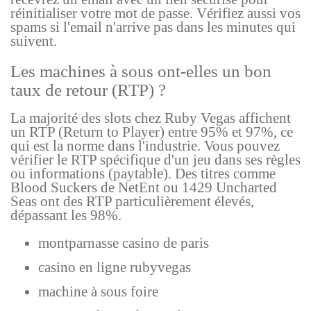
réinitialiser votre mot de passe. Vérifiez aussi vos
spams si l'email n'arrive pas dans les minutes qui
suivent.
Les machines à sous ont-elles un bon
taux de retour (RTP) ?
La majorité des slots chez Ruby Vegas affichent
un RTP (Return to Player) entre 95% et 97%, ce
qui est la norme dans l'industrie. Vous pouvez
vérifier le RTP spécifique d'un jeu dans ses règles
ou informations (paytable). Des titres comme
Blood Suckers de NetEnt ou 1429 Uncharted
Seas ont des RTP particulièrement élevés,
dépassant les 98%.
montparnasse casino de paris
casino en ligne rubyvegas
machine à sous foire