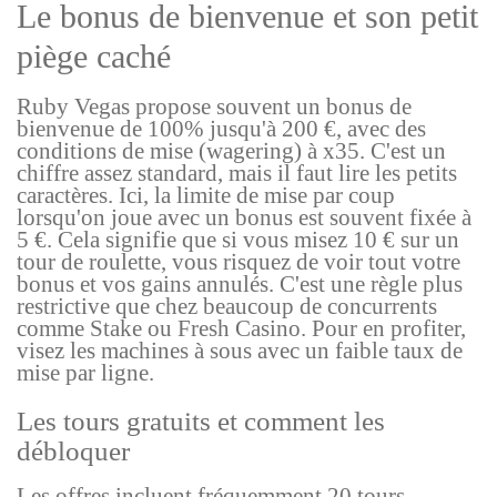
Le bonus de bienvenue et son petit
piège caché
Ruby Vegas propose souvent un bonus de
bienvenue de 100% jusqu'à 200 €, avec des
conditions de mise (wagering) à x35. C'est un
chiffre assez standard, mais il faut lire les petits
caractères. Ici, la limite de mise par coup
lorsqu'on joue avec un bonus est souvent fixée à
5 €. Cela signifie que si vous misez 10 € sur un
tour de roulette, vous risquez de voir tout votre
bonus et vos gains annulés. C'est une règle plus
restrictive que chez beaucoup de concurrents
comme Stake ou Fresh Casino. Pour en profiter,
visez les machines à sous avec un faible taux de
mise par ligne.
Les tours gratuits et comment les
débloquer
Les offres incluent fréquemment 20 tours