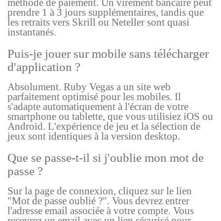
méthode de paiement. Un virement bancaire peut
prendre 1 à 3 jours supplémentaires, tandis que
les retraits vers Skrill ou Neteller sont quasi
instantanés.
Puis-je jouer sur mobile sans télécharger
d'application ?
Absolument. Ruby Vegas a un site web
parfaitement optimisé pour les mobiles. Il
s'adapte automatiquement à l'écran de votre
smartphone ou tablette, que vous utilisiez iOS ou
Android. L'expérience de jeu et la sélection de
jeux sont identiques à la version desktop.
Que se passe-t-il si j'oublie mon mot de
passe ?
Sur la page de connexion, cliquez sur le lien
"Mot de passe oublié ?". Vous devrez entrer
l'adresse email associée à votre compte. Vous
recevrez un email avec un lien sécurisé pour