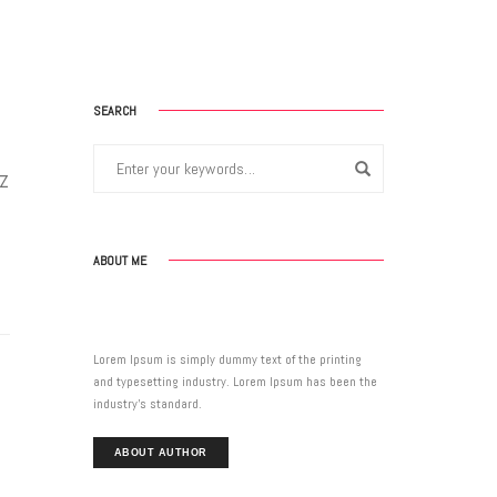
SEARCH
z
ABOUT ME
Lorem Ipsum is simply dummy text of the printing
and typesetting industry. Lorem Ipsum has been the
industry’s standard.
ABOUT AUTHOR