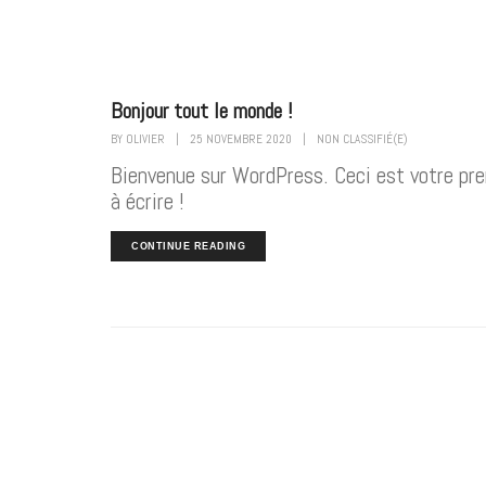
Bonjour tout le monde !
BY
OLIVIER
|
25 NOVEMBRE 2020
|
NON CLASSIFIÉ(E)
Bienvenue sur WordPress. Ceci est votre pre
à écrire !
CONTINUE READING