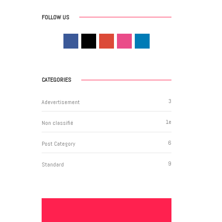
FOLLOW US
CATEGORIES
3
Adevertisement
1
e
Non classifié
6
Post Category
9
Standard