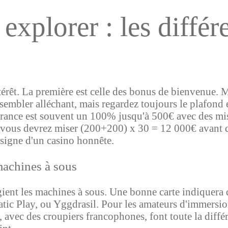
 explorer : les différ
ntérêt. La première est celle des bonus de bienvenue.
bler alléchant, mais regardez toujours le plafond e
rance est souvent un 100% jusqu'à 500€ avec des mise
vous devrez miser (200+200) x 30 = 12 000€ avant d
e signe d'un casino honnête.
machines à sous
ient les machines à sous. Une bonne carte indiquera q
ic Play, ou Yggdrasil. Pour les amateurs d'immersion,
 avec des croupiers francophones, font toute la diff