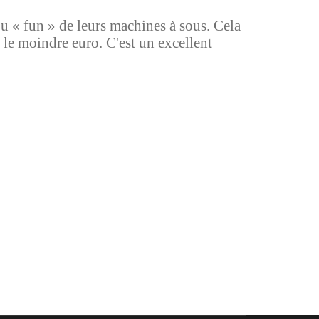
u « fun » de leurs machines à sous. Cela
r le moindre euro. C'est un excellent