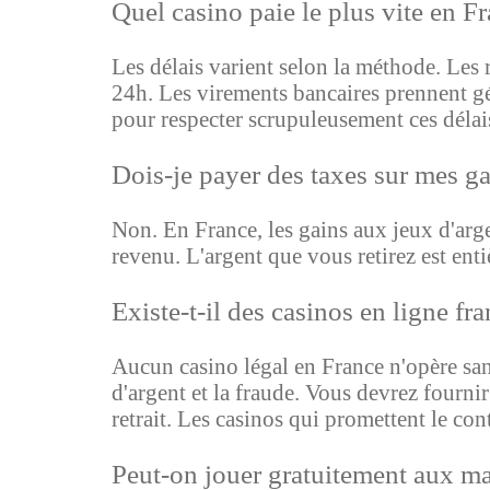
Quel casino paie le plus vite en F
Les délais varient selon la méthode. Les r
24h. Les virements bancaires prennent 
pour respecter scrupuleusement ces délai
Dois-je payer des taxes sur mes ga
Non. En France, les gains aux jeux d'arge
revenu. L'argent que vous retirez est entiè
Existe-t-il des casinos en ligne fr
Aucun casino légal en France n'opère sans
d'argent et la fraude. Vous devrez fournir
retrait. Les casinos qui promettent le cont
Peut-on jouer gratuitement aux ma