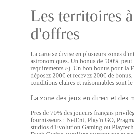
Les territoires à
d'offres
La carte se divise en plusieurs zones d'i
astronomiques. Un bonus de 500% peut sem
requirements »). Un bon bonus pour la F
déposez 200€ et recevez 200€ de bonus, 
conditions claires et raisonnables sont l
La zone des jeux en direct et des 
Près de 70% des joueurs français privilég
fournisseurs : NetEnt, Play'n GO, Pragmat
studios d'Evolution Gaming ou Playtech,