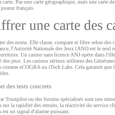
 la carte. Pas une carte géographique, mais une carte d
joueur français.
rer une carte des ca
er des noms. Elle classe, compare et filtre selon des 
ance, l'Autorité Nationale des Jeux (ANJ) est le seul r
territoire. Un casino sans licence ANJ opère dans l'ill
ité des jeux. Les casinos sérieux utilisent des Génér
ts comme eCOGRA ou iTech Labs. Cela garantit que les
bles.
et des tests concrets
e Trustpilot ou des forums spécialisés sont une mine d
r la rapidité des retraits, la réactivité du service cli
s est un signal d'alarme puissant.