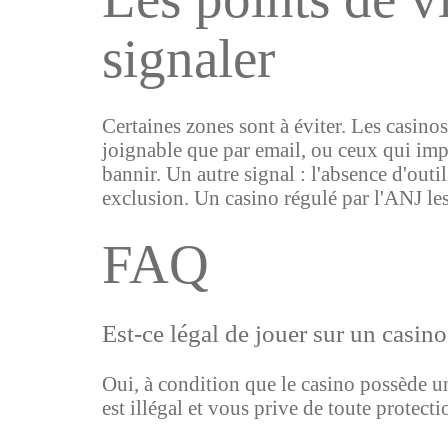
signaler
Certaines zones sont à éviter. Les casinos
joignable que par email, ou ceux qui imp
bannir. Un autre signal : l'absence d'out
exclusion. Un casino régulé par l'ANJ le
FAQ
Est-ce légal de jouer sur un casino
Oui, à condition que le casino possède un
est illégal et vous prive de toute protecti