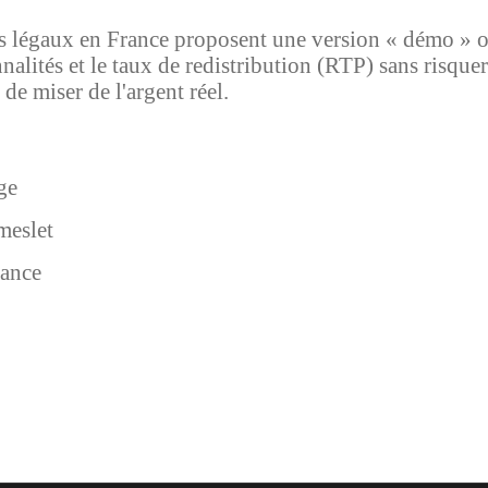
s légaux en France proposent une version « démo » o
nalités et le taux de redistribution (RTP) sans risque
de miser de l'argent réel.
ge
meslet
rance