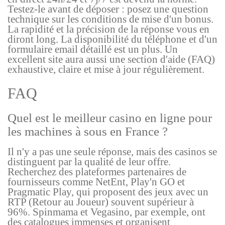
Testez-le avant de déposer : posez une question
technique sur les conditions de mise d'un bonus.
La rapidité et la précision de la réponse vous en
diront long. La disponibilité du téléphone et d'un
formulaire email détaillé est un plus. Un
excellent site aura aussi une section d'aide (FAQ)
exhaustive, claire et mise à jour régulièrement.
FAQ
Quel est le meilleur casino en ligne pour
les machines à sous en France ?
Il n'y a pas une seule réponse, mais des casinos se
distinguent par la qualité de leur offre.
Recherchez des plateformes partenaires de
fournisseurs comme NetEnt, Play'n GO et
Pragmatic Play, qui proposent des jeux avec un
RTP (Retour au Joueur) souvent supérieur à
96%. Spinmama et Vegasino, par exemple, ont
des catalogues immenses et organisent