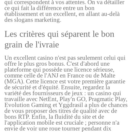
qui correspondent à vos attentes. On va détailler
ce qui fait la différence entre un bon
établissement et un excellent, en allant au-delà
des slogans marketing.
Les critères qui séparent le bon
grain de l'ivraie
Un excellent casino n'est pas seulement celui qui
offre le plus gros bonus. C'est d'abord une
plateforme qui possède une licence sérieuse,
comme celle de l'ANJ en France ou de Malte
(MGA). Cette licence est votre première garantie
de sécurité et d'équité. Ensuite, regardez la
variété des fournisseurs de jeux : un casino qui
travaille avec NetEnt, Play'n GO, Pragmatic Play,
Evolution Gaming et Yggdrasil a plus de chances
de vous proposer des titres de qualité avec de
bons RTP. Enfin, la fluidité du site et de
l'application mobile est cruciale ; personne n'a
envie de voir une roue tourner pendant dix