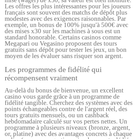
mise (wager) de x50, sa valeur est bien moindre.
Les offres les plus intéressantes pour les joueurs
français sont souvent des matchs de dépôt plus
modestes avec des exigences raisonnables. Par
exemple, un bonus de 100% jusqu'à 500€ avec
des mises x30 sur les machines à sous est un
standard honorable. Certains casinos comme
Megapari ou Vegasino proposent des tours
gratuits sans dépôt pour tester les jeux, un bon
moyen de les évaluer sans risquer son argent.
Les programmes de fidélité qui
récompensent vraiment
Au-delà du bonus de bienvenue, un excellent
casino vous garde grâce à un programme de
fidélité tangible. Cherchez des systèmes avec des
points échangeables contre de l'argent réel, des
tours gratuits mensuels, ou un cashback
hebdomadaire calculé sur vos pertes nettes. Un
programme à plusieurs niveaux (bronze, argent,
or, platine) avec des avantages concrets à chaque