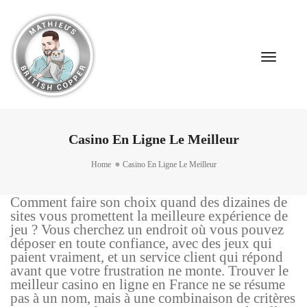
Toggle
Navigat
Casino En Ligne Le Meilleur
Home
Casino En Ligne Le Meilleur
Comment faire son choix quand des dizaines de
sites vous promettent la meilleure expérience de
jeu ? Vous cherchez un endroit où vous pouvez
déposer en toute confiance, avec des jeux qui
paient vraiment, et un service client qui répond
avant que votre frustration ne monte. Trouver le
meilleur casino en ligne en France ne se résume
pas à un nom, mais à une combinaison de critères