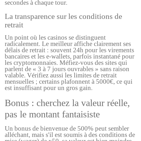
secondes à chaque tour.
La transparence sur les conditions de
retrait
Un point où les casinos se distinguent
radicalement. Le meilleur affiche clairement ses
délais de retrait : souvent 24h pour les virements
bancaires et les e-wallets, parfois instantané pour
les cryptomonnaies. Méfiez-vous des sites qui
parlent de « 3 à 7 jours ouvrables » sans raison
valable. Vérifiez aussi les limites de retrait
mensuelles ; certains plafonnent à 5000€, ce qui
est insuffisant pour un gros gain.
Bonus : cherchez la valeur réelle,
pas le montant fantaisiste
Un bonus de bienvenue de 500% peut sembler
alléchant, mais s'il est soumis à des conditions de