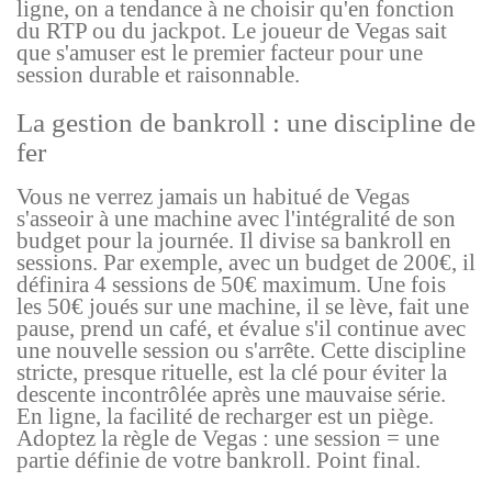
ligne, on a tendance à ne choisir qu'en fonction
du RTP ou du jackpot. Le joueur de Vegas sait
que s'amuser est le premier facteur pour une
session durable et raisonnable.
La gestion de bankroll : une discipline de
fer
Vous ne verrez jamais un habitué de Vegas
s'asseoir à une machine avec l'intégralité de son
budget pour la journée. Il divise sa bankroll en
sessions. Par exemple, avec un budget de 200€, il
définira 4 sessions de 50€ maximum. Une fois
les 50€ joués sur une machine, il se lève, fait une
pause, prend un café, et évalue s'il continue avec
une nouvelle session ou s'arrête. Cette discipline
stricte, presque rituelle, est la clé pour éviter la
descente incontrôlée après une mauvaise série.
En ligne, la facilité de recharger est un piège.
Adoptez la règle de Vegas : une session = une
partie définie de votre bankroll. Point final.