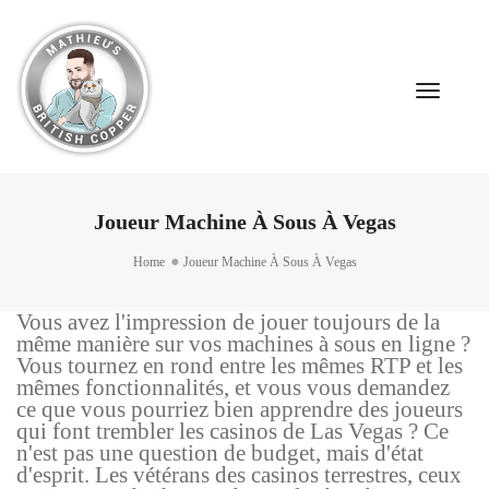
Toggle
Navigat
Joueur Machine À Sous À Vegas
Home
Joueur Machine À Sous À Vegas
Vous avez l'impression de jouer toujours de la
même manière sur vos machines à sous en ligne ?
Vous tournez en rond entre les mêmes RTP et les
mêmes fonctionnalités, et vous vous demandez
ce que vous pourriez bien apprendre des joueurs
qui font trembler les casinos de Las Vegas ? Ce
n'est pas une question de budget, mais d'état
d'esprit. Les vétérans des casinos terrestres, ceux