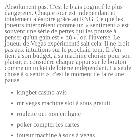
Absolument pas. C'est le biais cognitif le plus
dangereux. Chaque tour est indépendant et
totalement aléatoire grâce au RNG. Ce que les
joueurs interprètent comme un « sentiment » est
souvent une série de pertes qui les pousse à
penser qu'un gain est « dû », ou l'inverse. Le
joueur de Vegas expérimenté sait cela. Il ne croit
pas aux intuitions sur le prochain tour. Il s'en
tient à son budget, à sa machine choisie pour son
plaisir, et considère chaque appui sur le bouton
comme un ticket de loterie indépendant. La seule
chose à « sentir », c'est le moment de faire une
pause.
kingbet casino avis
mr vegas machine slot à sous gratuit
roulette oui non en ligne
poker compter les cartes
joueur machine à sous à vegas