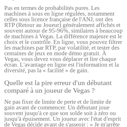
Pas en termes de probabilités pures. Les
machines à sous en ligne régulées, notamment
celles sous licence française de l'ANJ, ont des
RTP (Retour au Joueur) généralement affichés et
souvent autour de 95-96%, similaires à beaucoup
de machines à Vegas. La différence majeure est le
choix et le contrôle. En ligne, vous pouvez filtrer
les machines par RTP, par volatilité, et tester des
centaines de jeux en mode démo gratuit. À
Vegas, vous devez vous déplacer et lire chaque
écran. L'avantage en ligne est l'information et la
diversité, pas la « facilité » de gain.
Quelle est la pire erreur d'un débutant
comparé à un joueur de Vegas ?
Ne pas fixer de limite de perte et de limite de
gain avant de commencer. Un débutant joue
souvent jusqu'à ce que son solde soit à zéro ou
jusqu'à épuisement. Un joueur avec l'état d'esprit
de Vegas décide avant de s'asseoir : « Je m'arrête