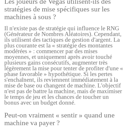
Les joueurs de Vegas utilisent-ils des
stratégies de mise spécifiques sur les
machines à sous ?
Il n'existe pas de stratégie qui influence le RNG
(Générateur de Nombres Aléatoires). Cependant,
ils utilisent des tactiques de gestion d'argent. La
plus courante est la « stratégie des montantes
modérées » : commencer par des mises
moyennes, et uniquement après avoir touché
plusieurs gains consécutifs, augmenter très
légèrement la mise pour tenter de profiter d'une «
phase favorable » hypothétique. Si les pertes
s'enchaînent, ils reviennent immédiatement à la
mise de base ou changent de machine. L'objectif
n'est pas de battre la machine, mais de maximiser
le temps de jeu et les chances de toucher un
bonus avec un budget donné.
Peut-on vraiment « sentir » quand une
machine va payer ?